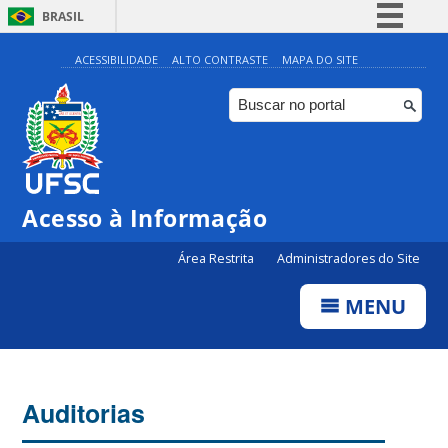
BRASIL
Simplifique!
ACESSIBILIDADE
ALTO CONTRASTE
MAPA DO SITE
Comunica BR
Participe
Acesso à informação
Legislação
Acesso à Informação
Canais
Área Restrita
Administradores do Site
MENU
Auditorias