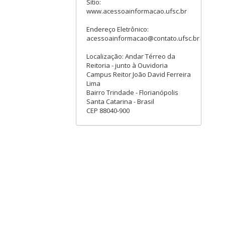
Sítio:
www.acessoainformacao.ufsc.br
Endereço Eletrônico:
acessoainformacao@contato.ufsc.br
Localização: Andar Térreo da
Reitoria - junto à Ouvidoria
Campus Reitor João David Ferreira
Lima
Bairro Trindade - Florianópolis
Santa Catarina - Brasil
CEP 88040-900