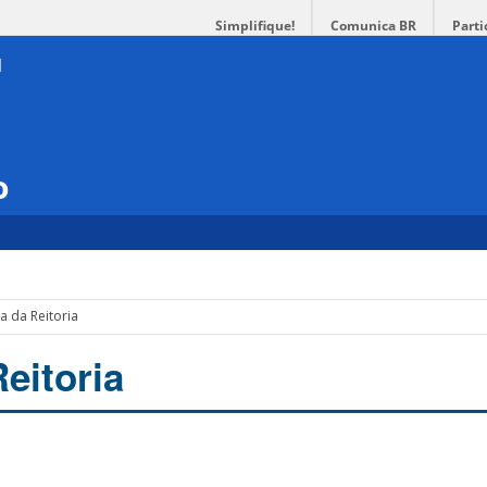
Simplifique!
Comunica BR
Parti
o
 da Reitoria
eitoria