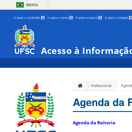
BRASIL
Ir para o conteúdo
1
Ir para o menu
2
Ir para a busca
3
Ir para o rodapé
4
Acesso à Informaçã
Institucional
Agenda
Agenda da R
Agenda da Reitoria