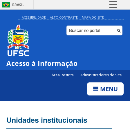
BRASIL
Simplifique!
ACESSIBILIDADE
ALTO CONTRASTE
MAPA DO SITE
Comunica BR
Participe
Acesso à informação
Legislação
Acesso à Informação
Canais
Área Restrita
Administradores do Site
MENU
Unidades institucionais