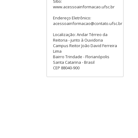
Sítio:
www.acessoainformacao.ufsc.br
Endereço Eletrônico:
acessoainformacao@contato.ufsc.br
Localização: Andar Térreo da
Reitoria - junto à Ouvidoria
Campus Reitor João David Ferreira
Lima
Bairro Trindade - Florianópolis
Santa Catarina - Brasil
CEP 88040-900