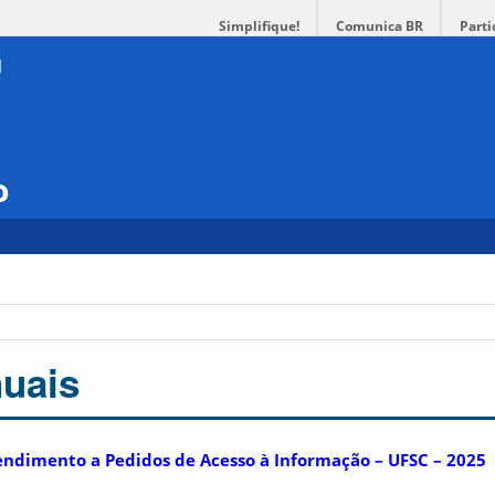
Simplifique!
Comunica BR
Parti
o
uais
tendimento a Pedidos de Acesso à Informação – UFSC – 2025