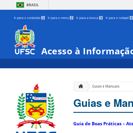
BRASIL
Ir para o conteúdo
1
Ir para o menu
2
Ir para a busca
3
Ir para o rodapé
4
Acesso à Informaçã
Guias e Manuais
Guias e Man
Guia de Boas Práticas – A