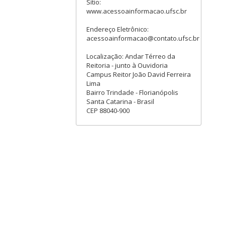
Sítio:
www.acessoainformacao.ufsc.br
Endereço Eletrônico:
acessoainformacao@contato.ufsc.br
Localização: Andar Térreo da
Reitoria - junto à Ouvidoria
Campus Reitor João David Ferreira
Lima
Bairro Trindade - Florianópolis
Santa Catarina - Brasil
CEP 88040-900