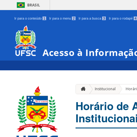
BRASIL
Ir para o conteúdo
1
Ir para o menu
2
Ir para a busca
3
Ir para o rodapé
4
Acesso à Informaçã
Institucional
Horári
Horário de 
Instituciona