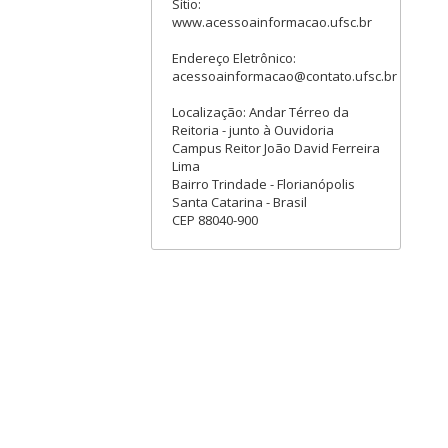
Sítio:
www.acessoainformacao.ufsc.br
Endereço Eletrônico:
acessoainformacao@contato.ufsc.br
Localização: Andar Térreo da
Reitoria - junto à Ouvidoria
Campus Reitor João David Ferreira
Lima
Bairro Trindade - Florianópolis
Santa Catarina - Brasil
CEP 88040-900