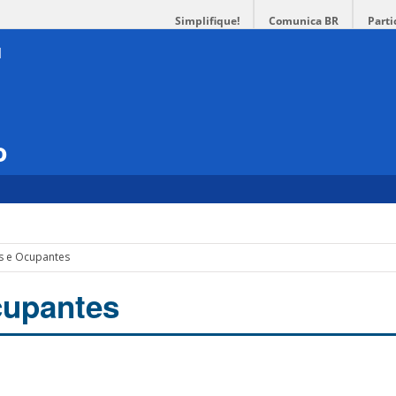
Simplifique!
Comunica BR
Parti
o
s e Ocupantes
cupantes