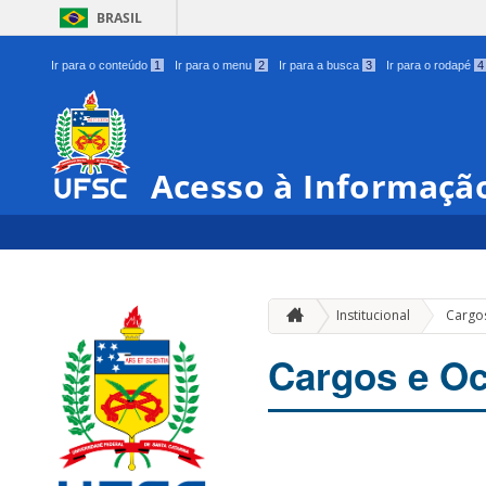
BRASIL
Ir para o conteúdo
1
Ir para o menu
2
Ir para a busca
3
Ir para o rodapé
4
Acesso à Informaçã
Institucional
Cargo
Cargos e O